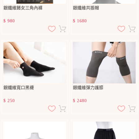
銀纖維鍺女三角內褲
銀纖維共振帽
$
980
$
1680
銀纖維寬口黑襪
銀纖維彈力護膝
$
250
$
2480