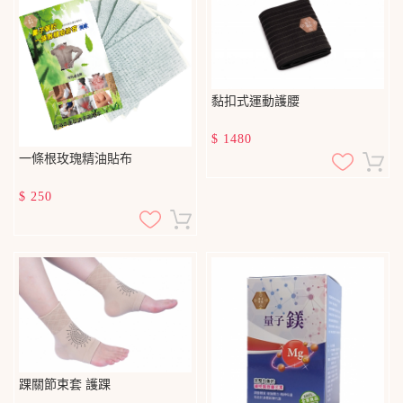
黏扣式運動護腰
$
1480
一條根玫瑰精油貼布
$
250
踝關節束套 護踝