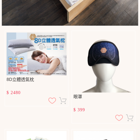
8D立體透氣枕
$
2480
眼罩
$
399